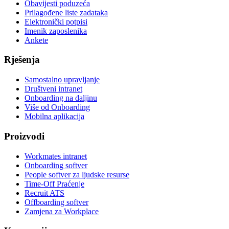
Obavijesti poduzeća
Prilagođene liste zadataka
Elektronički potpisi
Imenik zaposlenika
Ankete
Rješenja
Samostalno upravljanje
Društveni intranet
Onboarding na daljinu
Više od Onboarding
Mobilna aplikacija
Proizvodi
Workmates intranet
Onboarding softver
People softver za ljudske resurse
Time-Off Praćenje
Recruit ATS
Offboarding softver
Zamjena za Workplace