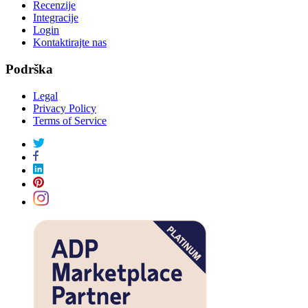
Recenzije
Integracije
Login
Kontaktirajte nas
Podrška
Legal
Privacy Policy
Terms of Service