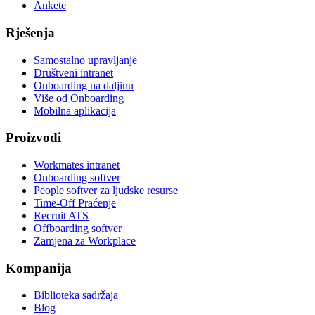
Ankete
Rješenja
Samostalno upravljanje
Društveni intranet
Onboarding na daljinu
Više od Onboarding
Mobilna aplikacija
Proizvodi
Workmates intranet
Onboarding softver
People softver za ljudske resurse
Time-Off Praćenje
Recruit ATS
Offboarding softver
Zamjena za Workplace
Kompanija
Biblioteka sadržaja
Blog